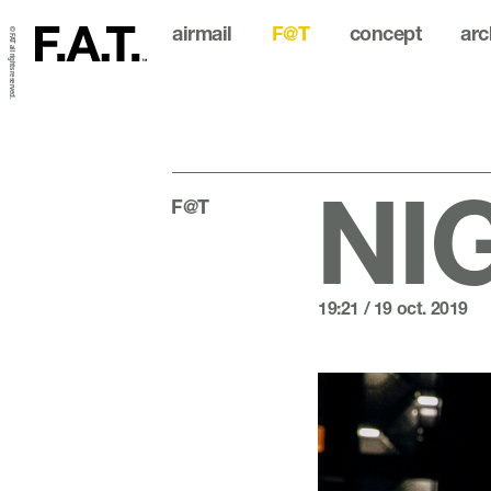
airmail
F@T
concept
arc
© FAT all rights reserved.
NIG
F@T
19:21 / 19 oct. 2019