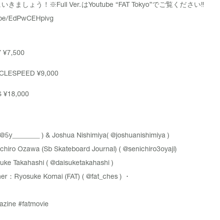
ましょう！※Full Ver.はYoutube “FAT Tokyo”でご覧ください‼︎
.be/EdPwCEHpivg
 ¥7,500
CLESPEED ¥9,000
 ¥18,000
@5y________
) & Joshua Nishimiya(
@joshuanishimiya
)
hiro Ozawa (Sb Skateboard Journal) (
@senichiro3oyaji
)
uke Takahashi (
@daisuketakahashi
)
ner：Ryosuke Komai (FAT) (
@fat_ches
) ・
azine
#fatmovie