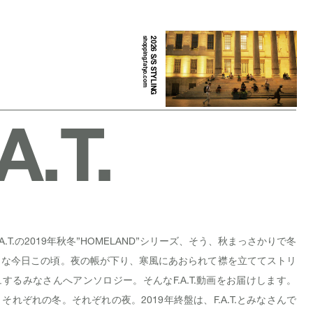
shopping.fatyo.com
2026 S/S STYLING
A.T.
A.T.の2019年秋冬”HOMELAND”シリーズ、そう、秋まっさかりで冬
、な今日この頃。夜の帳が下り、寒風にあおられて襟を立ててストリ
するみなさんへアンソロジー。そんなF.A.T.動画をお届けします。
それぞれの冬。それぞれの夜。2019年終盤は、F.A.T.とみなさんで