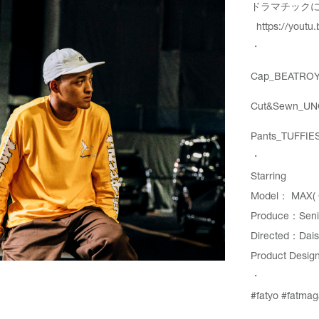
ドラマチックにいき
https://youtu
・
Cap_BEATROY
Cut&Sewn_UN
Pants_TUFFIES
・
Starring
Model： MAX(
Produce：Senic
Directed：Dais
Product Desig
・
#fatyo
#fatmag