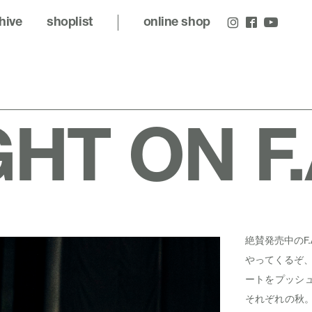
hive
shoplist
online shop
HT ON F.
絶賛発売中のF.
やってくるぞ
ートをプッシュ
それぞれの秋。