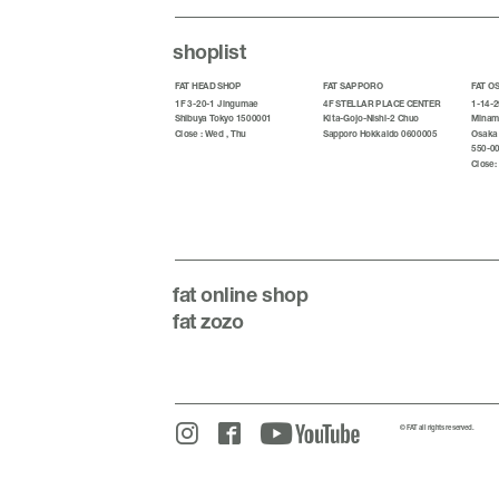
shoplist
FAT HEAD SHOP
FAT SAPPORO
FAT O
1F 3-20-1 Jingumae
4F STELLAR PLACE CENTER
1-14-2
Shibuya Tokyo 1500001
Kita-Gojo-Nishi-2 Chuo
Minami
Close : Wed , Thu
Sapporo Hokkaido 0600005
Osaka
550-0
Close:
fat
online shop
fat zozo
© FAT all rights reserved.