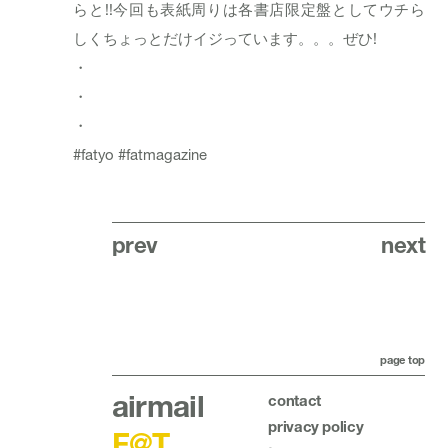
らと!!今回も表紙周りは各書店限定盤としてウチら
しくちょっとだけイジっています。。。ぜひ!
・
・
・
#fatyo #fatmagazine
prev
next
page top
airmail
contact
privacy policy
F@T