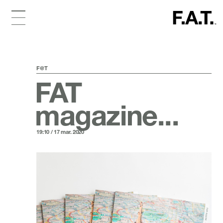
F@T
FAT
magazine...
19:10 / 17 mar. 2020