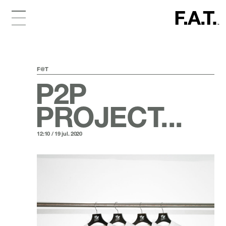
F@T
P2P
PROJECT...
12:10 / 19 jul. 2020