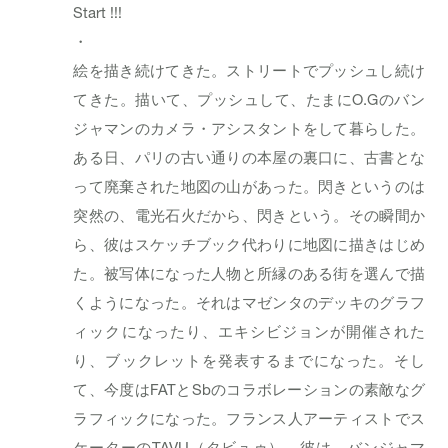
Start !!!
・
絵を描き続けてきた。ストリートでプッシュし続け
てきた。描いて、プッシュして、たまにO.Gのバン
ジャマンのカメラ・アシスタントをして暮らした。
ある日、パリの古い通りの本屋の裏口に、古書とな
って廃棄された地図の山があった。閃きというのは
突然の、電光石火だから、閃きという。その瞬間か
ら、彼はスケッチブック代わりに地図に描きはじめ
た。被写体になった人物と所縁のある街を選んで描
くようになった。それはマゼンタのデッキのグラフ
ィックになったり、エキシビジョンが開催された
り、ブックレットを発表するまでになった。そし
て、今度はFATとSbのコラボレーションの素敵なグ
ラフィックになった。フランス人アーティストでス
ケーターのTAVU（タビュゥ）。彼は、バンジャマ