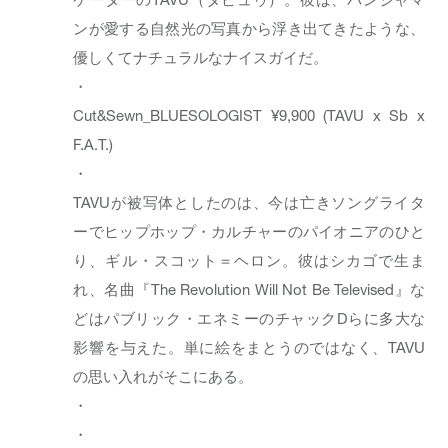
ンが愛する自然光の写真から浮き出てきたような、
優しくてナチュラルなナイスガイだ。
・
Cut&Sewn_
BLUESOLOGIST
¥9,900 (TAVU x Sb x
F.A.T.)
・
TAVUが被写体としたのは、今は亡きソングライタ
ーでヒップホップ・カルチャーのパイオニアのひと
り、ギル・スコット＝ヘロン。彼はシカゴで生ま
れ、名曲『The Revolution Will Not Be Televised』な
どはパブリック・エネミーのチャックDらに多大な
影響を与えた。単に絵をまとうのではなく、TAVU
の思い入れがそこにある。
・
・