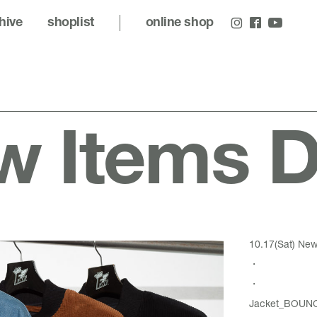
hive
shoplist
online shop
 Items De
10.17(Sat) New 
・
・
Jacket_
BOUNC