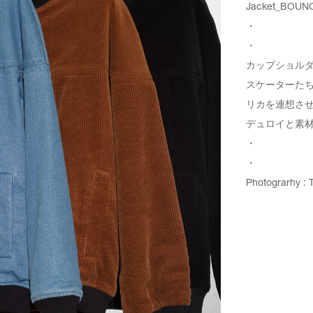
Jacket_
BOUNC
・
・
カップショル
スケーターた
リカを連想さ
デュロイと素
・
・
Photograrhy : 