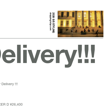
shopping.fatyo.com
2026 S/S STYLING
livery!!!
Delivery !!!
ER D
¥26,400