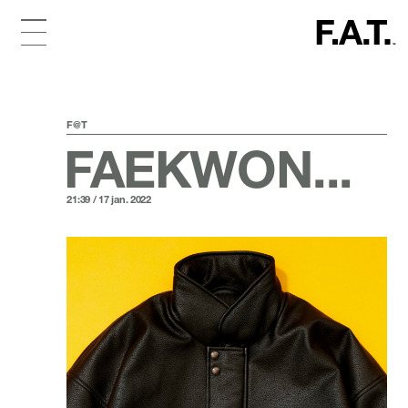
F@T
FAEKWON...
21:39 / 17 jan. 2022