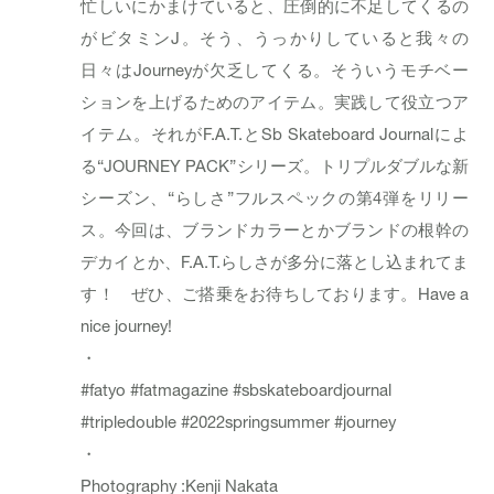
忙しいにかまけていると、圧倒的に不足してくるの
がビタミンJ。そう、うっかりしていると我々の
日々はJourneyが欠乏してくる。そういうモチベー
ションを上げるためのアイテム。実践して役立つア
イテム。それがF.A.T.とSb Skateboard Journalによ
る“JOURNEY PACK”シリーズ。トリプルダブルな新
シーズン、“らしさ”フルスペックの第4弾をリリー
ス。今回は、ブランドカラーとかブランドの根幹の
デカイとか、F.A.T.らしさが多分に落とし込まれてま
す！ ぜひ、ご搭乗をお待ちしております。Have a
nice journey!
・
#fatyo
#fatmagazine
#sbskateboardjournal
#tripledouble
#2022springsummer
#journey
・
Photography :Kenji Nakata