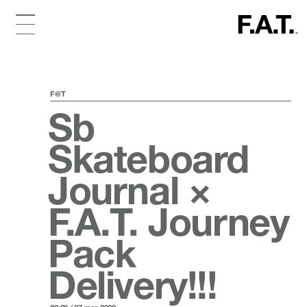
F@T
Sb
Skateboard
Journal ×
F.A.T. Journey
Pack
Delivery!!!