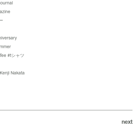
ournal
azine
ー
iversary
ummer
Tee
#tシャツ
enji Nakata
next