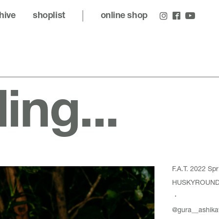
hive
shoplist
online shop
ling...
F.A.T. 2022 S
HUSKYROUNDUP 
・
@gura__ashik