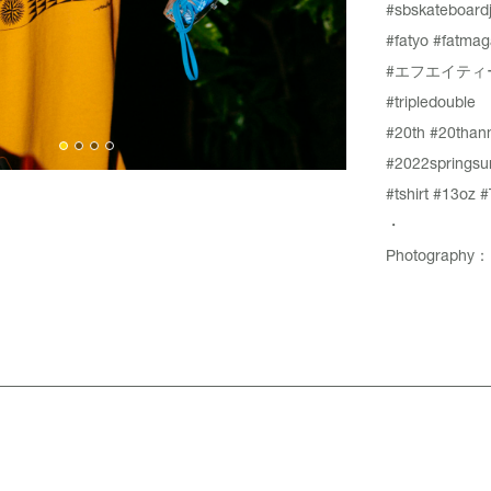
#sbskateboardj
#fatyo
#fatmag
#エフエイティ
#tripledouble
#20th
#20thann
#2022springs
#tshirt
#13oz
#
・
Photography：K