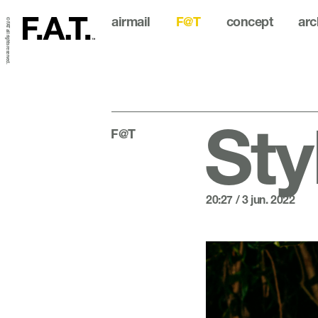
airmail
F@T
concept
arc
© FAT all rights reserved.
Sty
F@T
20:27 / 3 jun. 2022