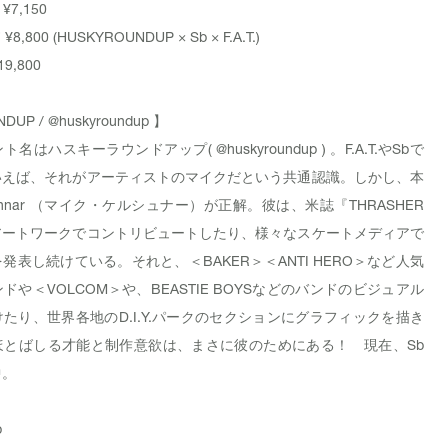
¥7,150
”
¥8,800 (HUSKYROUNDUP × Sb × F.A.T.)
19,800
DUP /
@huskyroundup
】
ント名はハスキーラウンドアップ(
@huskyroundup
) 。F.A.T.やSbで
いえば、それがアーティストのマイクだという共通認識。しかし、本
ershnar （マイク・ケルシュナー）が正解。彼は、米誌『THRASHER
アートワークでコントリビュートしたり、様々なスケートメディアで
発表し続けている。それと、＜BAKER＞＜ANTI HERO＞など人気
ドや＜VOLCOM＞や、BEASTIE BOYSなどのバンドのビジュアル
たり、世界各地のD.I.Y.パークのセクションにグラフィックを描き
ほとばしる才能と制作意欲は、まさに彼のためにある！ 現在、Sb
中。
p