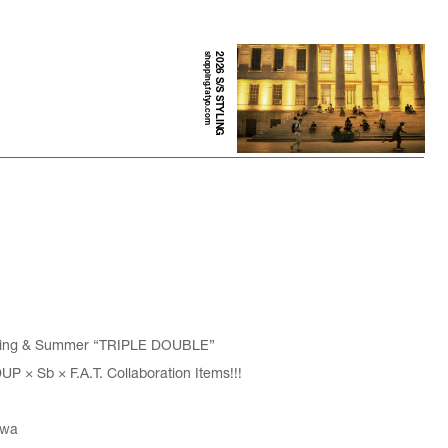
shopping.fatyo.com
2026 S/S STYLING
pring & Summer “TRIPLE DOUBLE”
× Sb × F.A.T. Collaboration Items!!!
awa