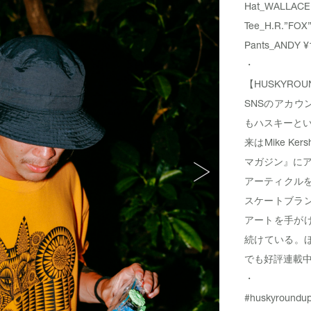
Hat_
WALLACE
Tee_
H.R.”FOX
Pants_
ANDY
¥
・
【HUSKYROUN
SNSのアカウ
もハスキーと
来はMike K
マガジン』に
アーティクルを
スケートブラン
アートを手がけ
続けている。
でも好評連載
・
#huskyroundu