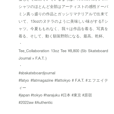
シャツのほとんど全部はアーティストの感性ドーパ
ミン真っ盛りの作品とガッシリマテリアルで出来て
いて、13ozのヌテラのように美味しい味がするTシ
ャツ。今夏ももれなく、我々は作品を着る、写真を
着る、そして、動く額装野郎になる。最高。乾杯。
・
Tee_
Collaboration 13oz Tee
¥8,800 (Sb Skateboard
Journal × F.A.T. )
・
#sbskateboardjournal
#fatyo
#fatmagazine
#fattokyo
# F.A.T.
#エフエイテ
ィー
#japan
#tokyo
#harajuku
#日本
#東京
#原宿
#2022aw
#Authentic