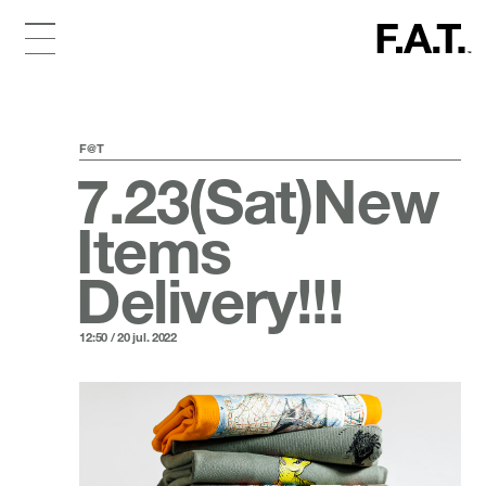
F@T
7.23(Sat)New
Items
Delivery!!!
12:50 / 20 jul. 2022