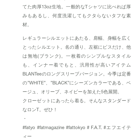
てた肉厚13oz生地。一般的なTシャツに比べれば厚
みもあるし、何度洗濯してもクタらないタフな素
材。
レギュラーシルエットにあたる、肩幅、身幅を広く
とったシルエット。名の通り、左裾にピスだけ、他
は無地(ブランク)。一枚着のシンプルなスタイル
も、インナー着でもと、汎用性が高いアイテム
BLANTeeのロングスリーブバージョン。今季は定番
の”WHITE”、”BLACK”にシーズンカラーである、ベ
ージュ、オリーブ、ネイビーを加えた5色展開。
クローゼットにあったら着る。そんなスタンダード
なロンT。ぜひ！
・
#fatyo
#fatmagazine
#fattokyo
# F.A.T.
#エフエイテ
ィー