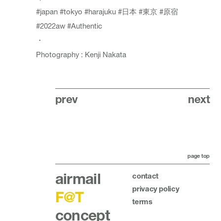
#japan
#tokyo
#harajuku
#日本
#東京
#原宿
#2022aw
#Authentic
・
Photography : Kenji Nakata
prev
next
page top
airmail
contact
privacy policy
F@T
terms
concept