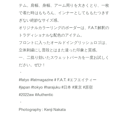
テム。肩幅、身幅、アーム周りを大きくとり、一枚
で着た時はもちろん、インナーとしてももたつきす
ぎない絶妙なサイズ感。
オリジナルカラーリングのボーダーは、F.A.T.解釈の
トラディショナルな配色のアイテム。
フロントに入ったオールドイングリッシュロゴは、
立体刺繍にし普段とはまた違った印象と質感。
一、二捻り効いたスウェットパーカを一度お試しく
ださい。ぜひ！
・
#fatyo
#fatmagazine
# F.A.T.
#エフエイティー
#japan
#tokyo
#harajuku
#日本
#東京
#原宿
#2022aw
#Authentic
・
Photography : Kenji Nakata