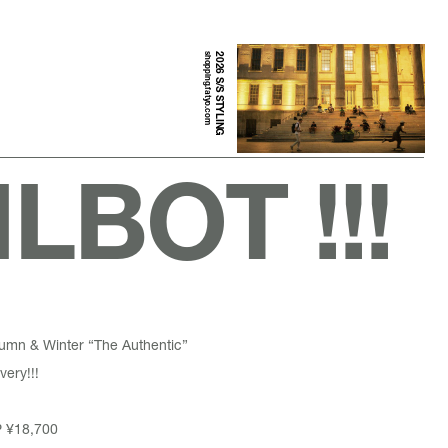
shopping.fatyo.com
2026 S/S STYLING
LBOT !!!
tumn & Winter “The Authentic”
very!!!
P
¥18,700