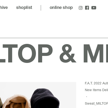
hive
shoplist
online shop
TOP & MI
F.A.T. 2022 Au
New Items Deli
・
Sweat_
MILTO