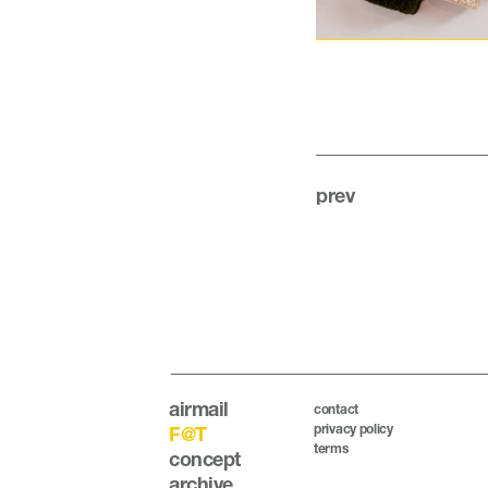
prev
airmail
contact
privacy policy
F@T
terms
concept
archive