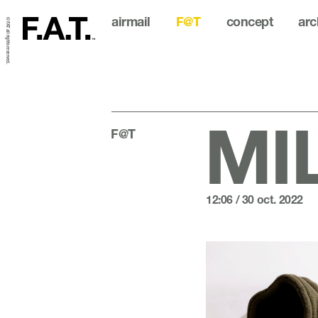
airmail
F@T
concept
arc
© FAT all rights reserved.
MIL
F@T
12:06 / 30 oct. 2022