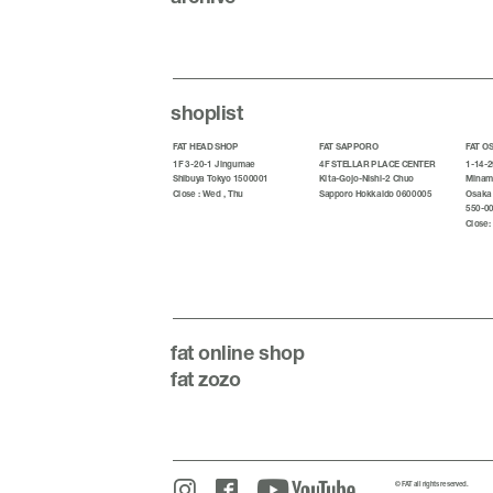
shoplist
FAT HEAD SHOP
FAT SAPPORO
FAT O
1F 3-20-1 Jingumae
4F STELLAR PLACE CENTER
1-14-2
Shibuya Tokyo 1500001
Kita-Gojo-Nishi-2 Chuo
Minami
Close : Wed , Thu
Sapporo Hokkaido 0600005
Osaka
550-0
Close:
fat
online shop
fat zozo
© FAT all rights reserved.