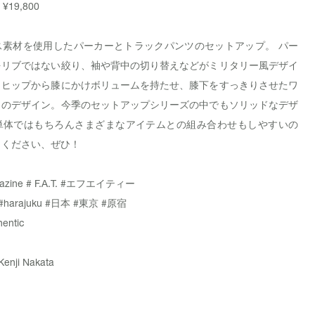
¥19,800
ス素材を使用したパーカーとトラックパンツのセットアップ。 パー
をリブではない絞り、袖や背中の切り替えなどがミリタリー風デザイ
、ヒップから膝にかけボリュームを持たせ、膝下をすっきりさせたワ
トのデザイン。今季のセットアップシリーズの中でもソリッドなデザ
単体ではもちろんさまざまなアイテムとの組み合わせもしやすいの
しください、ぜひ！
azine
# F.A.T.
#エフエイティー
#harajuku
#日本
#東京
#原宿
hentic
Kenji Nakata