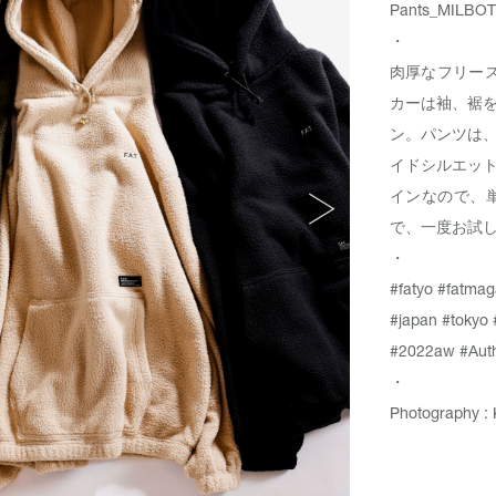
Pants_
MILBOT
・
肉厚なフリー
カーは袖、裾
ン。パンツは
イドシルエッ
インなので、
で、一度お試
・
#fatyo
#fatmag
#japan
#tokyo
#2022aw
#Aut
・
Photography : 