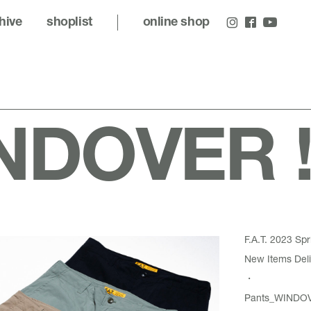
hive
shoplist
online shop
NDOVER !!
F.A.T. 2023 S
New Items Deli
・
Pants_
WINDO