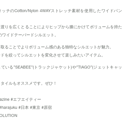
チのCotton/Nylon 4WAYストレッチ素材を使用したワイドパン
、渡りを広くとることによりヒップから膝にかけてボリュームを持た
独自のワイドテーパードシルエット。
を取ることでよりボリューム感のある独特なシルエットが魅力。
ードを絞ってシルエットを変化させて楽しみたいアイテム。
いる”SEABEE”(トラックジャケット)や”TIAGO”(ジェットキャッ
スタイルもオススメです。ぜひ！
azine
#エフエイティー
#harajuku
#日本
#東京
#原宿
OLUTION