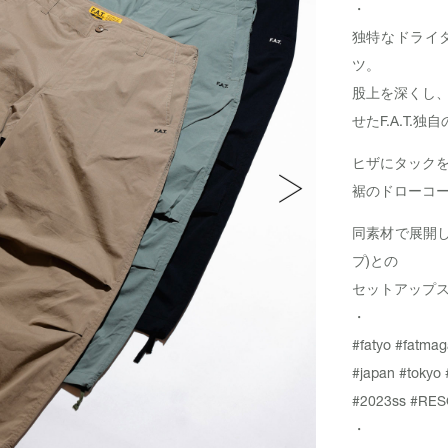
・
独特なドライタッ
ツ。
股上を深くし
せたF.A.T.
ヒザにタック
裾のドローコ
同素材で展開して
プ)との
セットアップ
・
#fatyo
#fatmag
#japan
#tokyo
#2023ss
#RES
・