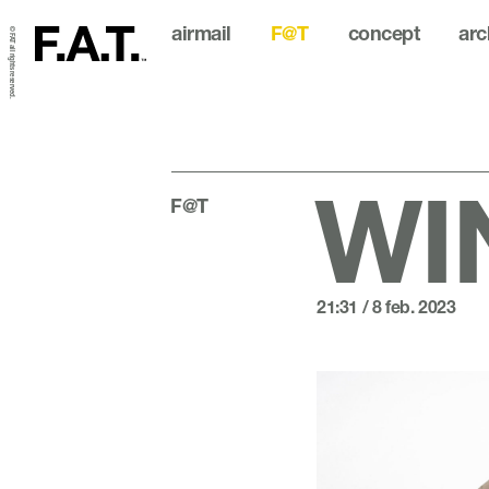
airmail
F@T
concept
arc
© FAT all rights reserved.
WI
F@T
21:31 / 8 feb. 2023