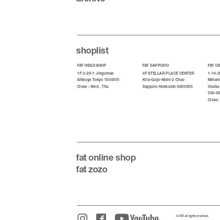
shoplist
FAT HEAD SHOP
FAT SAPPORO
FAT O
1F 3-20-1 Jingumae
4F STELLAR PLACE CENTER
1-14-2
Shibuya Tokyo 1500001
Kita-Gojo-Nishi-2 Chuo
Minami
Close : Wed , Thu
Sapporo Hokkaido 0600005
Osaka
550-0
Close:
fat
online shop
fat zozo
© FAT all rights reserved.