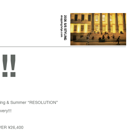
shopping.fatyo.com
2026 S/S STYLING
!
pring & Summer “RESOLUTION”
very!!!
VER
¥26,400