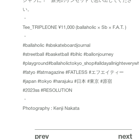
シャツに！ 旅先のサンセットで思い出してくださ
い。
・
Tee_
TRIPLEONE
¥11,000 (ballaholic × Sb × F.A.T. )
・
#ballaholic
#sbskateboardjournal
#streetball
#basketball
#blhlc
#ballonjourney
#playground
#ballaholictokyo_shop
#alldayallnightevery
#fatyo
#fatmagazine
#FATLESS
#エフエイティー
#japan
#tokyo
#harajuku
#日本
#東京
#原宿
#2023ss
#RESOLUTION
・
Photography : Kenji Nakata
prev
next