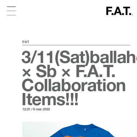
F@T
3/11(Sat)ballah
× Sb × F.A.T.
Collaboration
Items!!!
12:21 / 8 mar. 2023