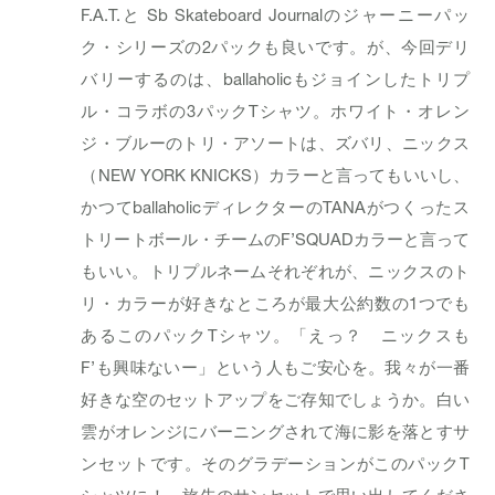
F.A.T.と Sb Skateboard Journalのジャーニーパッ
ク・シリーズの2パックも良いです。が、今回デリ
バリーするのは、ballaholicもジョインしたトリプ
ル・コラボの3パックTシャツ。ホワイト・オレン
ジ・ブルーのトリ・アソートは、ズバリ、ニックス
（NEW YORK KNICKS）カラーと言ってもいいし、
かつてballaholicディレクターのTANAがつくったス
トリートボール・チームのF’SQUADカラーと言って
もいい。トリプルネームそれぞれが、ニックスのト
リ・カラーが好きなところが最大公約数の1つでも
あるこのパックTシャツ。「えっ？ ニックスも
F’も興味ないー」という人もご安心を。我々が一番
好きな空のセットアップをご存知でしょうか。白い
雲がオレンジにバーニングされて海に影を落とすサ
ンセットです。そのグラデーションがこのパックT