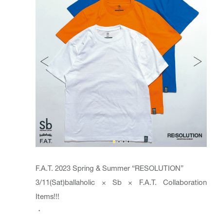
F.A.T. 2023 Spring & Summer “RESOLUTION”
3/11(Sat)ballaholic × Sb × F.A.T. Collaboration
Items!!!
・