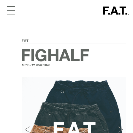
F@T
FIGHALF
16:15 / 21 mar. 2023