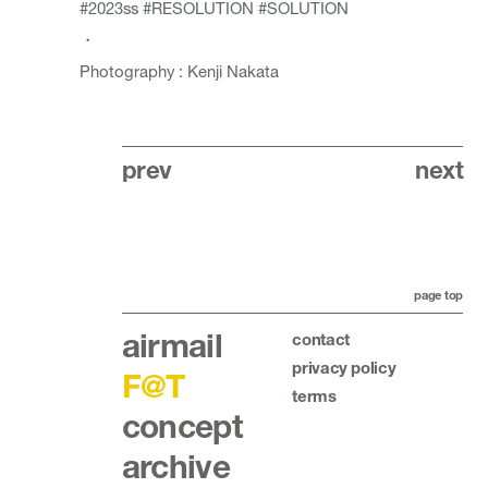
#2023ss
#RESOLUTION
#SOLUTION
・
Photography : Kenji Nakata
prev
next
page top
airmail
contact
privacy policy
F@T
terms
concept
archive