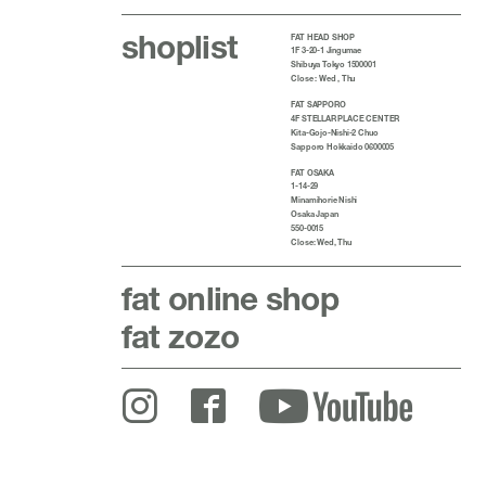
shoplist
FAT HEAD SHOP
1F 3-20-1 Jingumae
Shibuya Tokyo 1500001
Close : Wed , Thu
FAT SAPPORO
4F STELLAR PLACE CENTER
Kita-Gojo-Nishi-2 Chuo
Sapporo Hokkaido 0600005
FAT OSAKA
1-14-29
Minamihorie Nishi
Osaka Japan
550-0015
Close: Wed, Thu
fat
online shop
fat zozo