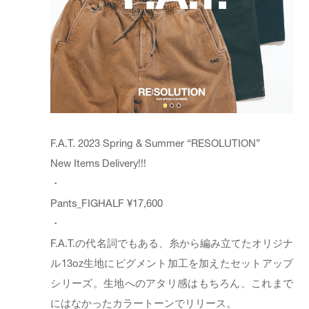
F.A.T. 2023 Spring & Summer “RESOLUTION”
New Items Delivery!!!
・
Pants_
FIGHALF
¥17,600
・
F.A.T.の代名詞でもある、糸から編み立てたオリジナ
ル13oz生地にピグメント加工を加えたセットアップ
シリーズ。生地へのアタリ感はもちろん、これまで
にはなかったカラートーンでリリース。