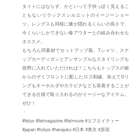
タイトにはならず、かといって子供っぽく見えるこ
ともないリラックスシルエットのイージーショー
ツ。レングスも同様に膝が隠れるくらいの長さで、
今くらいしかできない春アウターとの組み合わせも
オススメ。
もちろん同素材でセットアップ風、Tシャツ、スナ
ップカーディガンとアンサンブルなスタイリングも
視野に入れていただければ！こちらもトップスの裾
からのぞくフロントに配したロゴ刺繍、加えてDリ
ングもキーホルダやカラビナなども装着することが
できる仕様で取り入れるのがイージーなアイテム。
ぜひ！
・
#fatyo
#fatmagazine
#fatmovie
#エフエイティー
#japan
#tokyo
#harajuku
#日本
#東京
#原宿