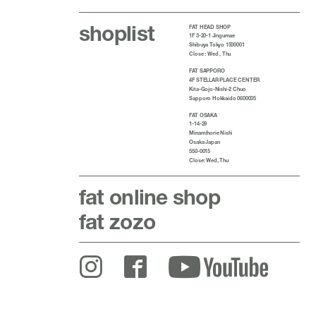
shoplist
FAT HEAD SHOP
1F 3-20-1 Jingumae
Shibuya Tokyo 1500001
Close : Wed , Thu
FAT SAPPORO
4F STELLAR PLACE CENTER
Kita-Gojo-Nishi-2 Chuo
Sapporo Hokkaido 0600005
FAT OSAKA
1-14-29
Minamihorie Nishi
Osaka Japan
550-0015
Close: Wed, Thu
fat
online shop
fat zozo