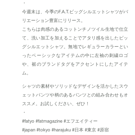
・
今週末は、今季のF.A.T.ビッグシルエットシャツがバ
リエーション豊富にリリース。
こちらは肉感のあるコットンチノツイル生地で仕立
て、洗い加工を加えることでアタリ感を出したビッ
グシルエットシャツ。無地でレギュラーカラーとい
ったベーシックなアイテムの中に左袖の刺繍ロゴ
や、裾のブランドタグをアクセントにしたアイテ
ム。
シャツの素材やソリッドなデザインを活かしたスウ
ェットパンツや柄のあるパンツとの組み合わせもオ
ススメ。お試しください、ぜひ！
・
#fatyo
#fatmagazine
#エフエイティー
#japan
#tokyo
#harajuku
#日本
#東京
#原宿