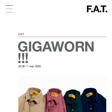
F@T
GIGAWORN
!!!
20:36 / 1 mar. 2023