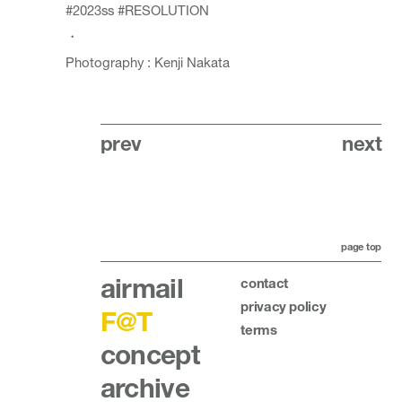
#2023ss
#RESOLUTION
・
Photography : Kenji Nakata
prev
next
page top
airmail
contact
privacy policy
F@T
terms
concept
archive