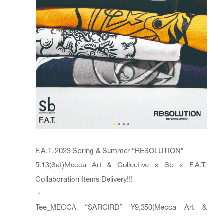
F.A.T. 2023 Spring & Summer “RESOLUTION”
5.13(Sat)Mecca Art & Collective × Sb × F.A.T.
Collaboration Items Delivery!!!
・
Tee_MECCA “SARCIRD” ¥9,350(Mecca Art &