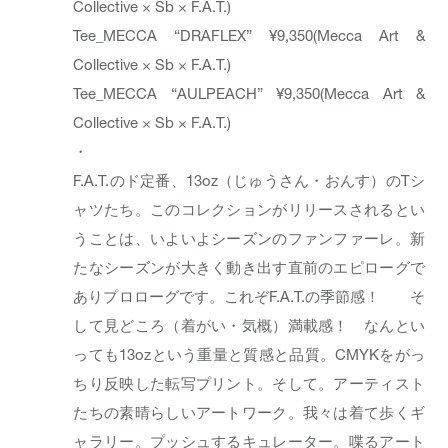
Collective × Sb × F.A.T.)
Tee_MECCA “DRAFLEX” ¥9,350(Mecca Art &
Collective × Sb × F.A.T.)
Tee_MECCA “AULPEACH” ¥9,350(Mecca Art &
Collective × Sb × F.A.T.)
・
F.A.T.のド定番、13oz（じゅうさん・おんす）のTシ
ャツたち。このコレクションがリリースされるとい
うことは、いよいよシーズンのファンファーレ。新
たなシーズンが大きく動き出す直前のエピローグで
ありプロローグです。これぞF.A.T.の季節感！ そ
して見どころ（着がい・気概）満載感！ なんとい
っても13ozという重量と質感と品質。CMYKをがっ
ちり反映した転写プリント。そして。アーティスト
たちの素晴らしいアートワーク。我々は着て歩くギ
ャラリー。プッシュするキュレーター。喋るアート