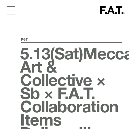
F@T
5.13(Sat)Mecc
Art &
Collective ×
Sb × F.A.T.
Collaboration
Items