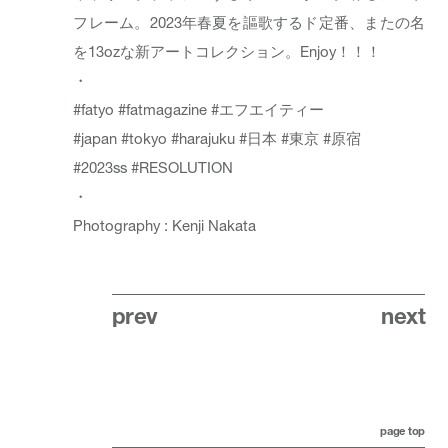
フレーム。2023年春夏を謳歌するド定番、またの名
を13ozな新アートコレクション。Enjoy！！！
・
#fatyo
#fatmagazine
#エフエイティー
#japan
#tokyo
#harajuku
#日本
#東京
#原宿
#2023ss
#RESOLUTION
・
Photography : Kenji Nakata
prev
next
page top