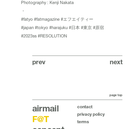
Photography : Kenji Nakata
・
#fatyo
#fatmagazine
#エフエイティー
#japan
#tokyo
#harajuku
#日本
#東京
#原宿
#2023ss
#RESOLUTION
prev
next
page top
airmail
contact
privacy policy
F@T
terms