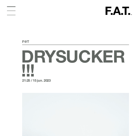
F@T
DRYSUCKER
!!!
21:25 / 15 jun. 2023