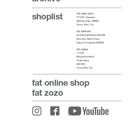
shoplist
FAT HEAD SHOP
1F 3-20-1 Jingumae
Shibuya Tokyo 1500001
Close : Wed , Thu
FAT SAPPORO
4F STELLAR PLACE CENTER
Kita-Gojo-Nishi-2 Chuo
Sapporo Hokkaido 0600005
FAT OSAKA
1-14-29
Minamihorie Nishi
Osaka Japan
550-0015
Close: Wed, Thu
fat
online shop
fat zozo