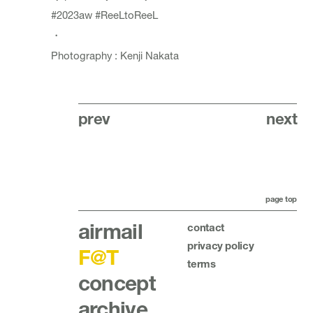
#2023aw
#ReeLtoReeL
・
Photography : Kenji Nakata
prev
next
page top
airmail
contact
privacy policy
F@T
terms
concept
archive