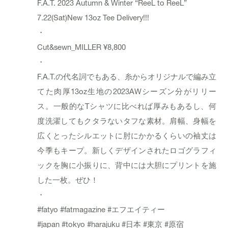
F.A.T. 2023 Autumn & Winter “ReeL to ReeL”
7.22(Sat)New 13oz Tee Delivery!!!
・
Cut&sewn_
MILLER
¥8,800
・
F.A.T.の代名詞でもある、糸からオリジナルで編み立
てた肉厚13oz生地の2023AWシーズン分がリリー
ス。一般的なTシャツに比べれば厚みもあるし、何
度洗濯してもクタラないタフな素材。肩幅、身幅を
広くとったシルエットに肘にかかるくらいの袖丈は
今季もキープ。新しくデザインされたロゴグラフィ
ックを胸に小振りに、背中には大胆にプリントを施
した一枚。ぜひ！
・
#fatyo
#fatmagazine
#エフエイティー
#japan
#tokyo
#harajuku
#日本
#東京
#原宿