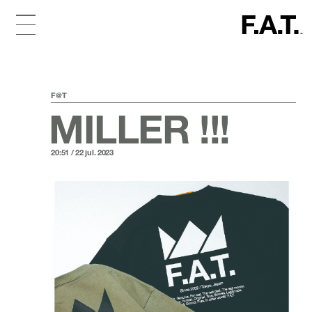
F@T
MILLER !!!
20:51 / 22 jul. 2023