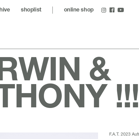
hive
shoplist
online shop
RWIN &
THONY !!
F.A.T. 2023 Au