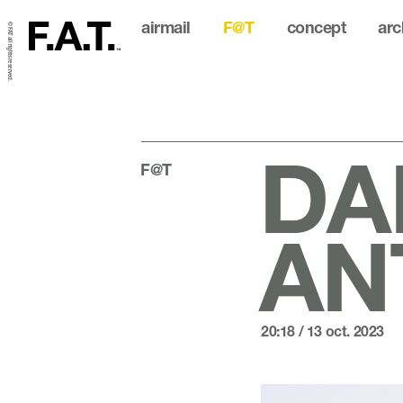
airmail
F@T
concept
arc
© FAT all rights reserved.
DA
F@T
AN
20:18 / 13 oct. 2023