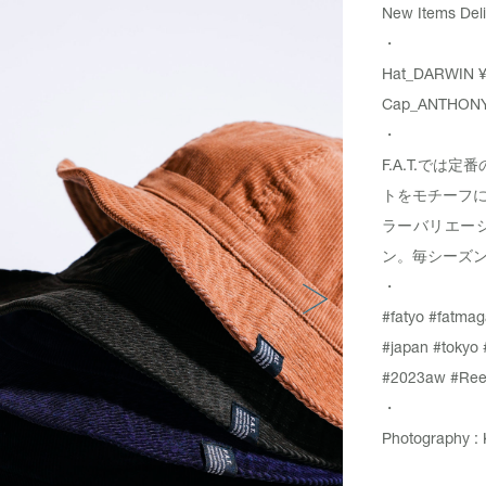
New Items Deli
・
Hat_
DARWIN
¥
Cap_
ANTHON
・
F.A.T.で
トをモチーフ
ラーバリエー
ン。毎シーズン
・
#fatyo
#fatmag
#japan
#tokyo
#2023aw
#Ree
・
Photography : 