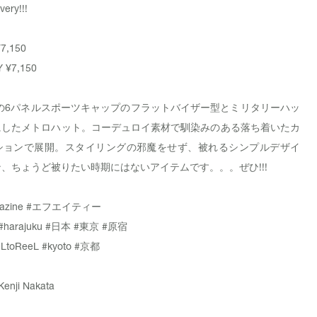
very!!!
7,150
Y
¥7,150
は定番の6パネルスポーツキャップのフラットバイザー型とミリタリーハッ
にしたメトロハット。コーデュロイ素材で馴染みのある落ち着いたカ
ションで展開。スタイリングの邪魔をせず、被れるシンプルデザイ
、ちょうど被りたい時期にはないアイテムです。。。ぜひ!!!
azine
#エフエイティー
#harajuku
#日本
#東京
#原宿
LtoReeL
#kyoto
#京都
Kenji Nakata