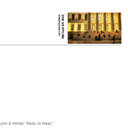
shopping.fatyo.com
2026 S/S STYLING
!
tumn & Winter “ReeL to ReeL”