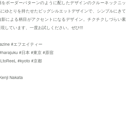
柄をボーダーパターンのように配したデザインのクルーネックニッ
幅にゆとりを持たせたビッグシルエットデザインで、シンプルにきて
陰影による柄目がアクセントになるデザイン。チクチクしづらい素
現しています、一度お試しください。ぜひ!!!
azine
#エフエイティー
#harajuku
#日本
#東京
#原宿
LtoReeL
#kyoto
#京都
Kenji Nakata