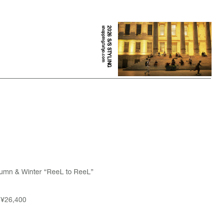
shopping.fatyo.com
2026 S/S STYLING
tumn & Winter “ReeL to ReeL”
¥26,400