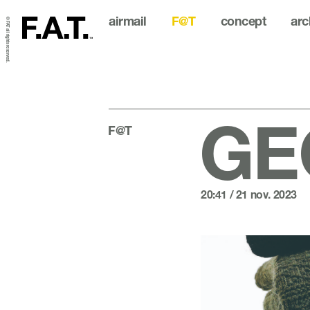
airmail
F@T
concept
arc
© FAT all rights reserved.
GEO
F@T
20:41 / 21 nov. 2023