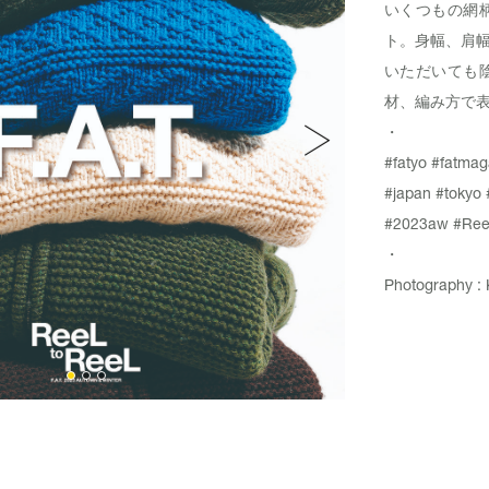
いくつもの網
ト。身幅、肩
いただいても
材、編み方で表
・
#fatyo
#fatmag
#japan
#tokyo
#2023aw
#Ree
・
Photography : 