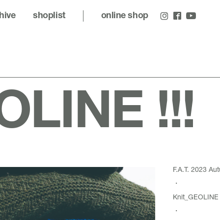
hive
shoplist
online shop
LINE !!!
F.A.T. 2023 Au
・
Knit_
GEOLINE
・