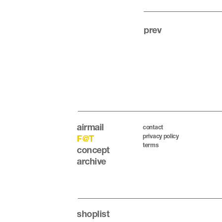
prev
airmail
contact
privacy policy
F@T
terms
concept
archive
shoplist