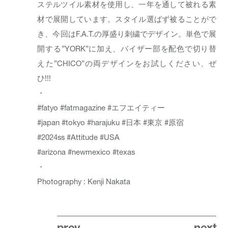
ステルツイル素材を使用し、一年を通して被れる素
材で展開しています。スタイル選ばず被ることがで
き、今回はF.A.T.の厚盛り刺繍でデザイン。単色で展
開する”YORK”に加え、バイザー部を配色で切り替
えた”CHICO”の両デザインをお試しください、ぜ
ひ!!!
・
#fatyo
#fatmagazine
#エフエイティー
#japan
#tokyo
#harajuku
#日本
#東京
#原宿
#2024ss
#Attitude
#USA
#arizona
#newmexico
#texas
・
Photography : Kenji Nakata
prev
next