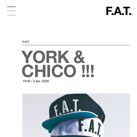
F@T
YORK &
CHICO !!!
19:42 / 3 jan. 2024