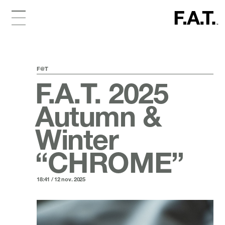
F@T
F.A.T. 2025
Autumn &
Winter
“CHROME”
18:41 / 12 nov. 2025