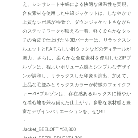
え、シンサレート中綿による快適な保温性を実現。
合皮素材を使用した中綿ジャケットは、しなやかで
上質なシボ感が特徴で、ダウンジャケットさながら
のステッチワークが映える一着。軽く柔らかなタッ
チの合皮で仕上げたN-3Bパーカーは、リラックスシ
ルエットとF.A.T.らしい肘タックなどのディテールが
魅力。さらに、柔らかな合皮素材を使用したZIPブ
ルゾンは、程よいボリューム感とシンプルなデザイ
ンが調和し、リラックスした印象を演出。加えて、
上品な毛並みとミックスカラーが特徴のフェイクフ
ァーZIPブルゾンは、存在感あるルックスに軽やか
な着心地を兼ね備えた仕上がり。多彩な素材感と豊
富なデザインバリエーションを、ぜひ!!!
・
Jacket_BEELOFT ¥52,800