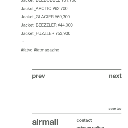
Jacket_BEEBUBBLE ¥51,700
Jacket_ARCTIC ¥62,700
Jacket_GLACIER ¥69,300
Jacket_BEEZZLER ¥44,000
Jacket_FUZZLER ¥53,900
・
#fatyo
#fatmagazine
prev
next
page top
airmail
contact
privacy policy