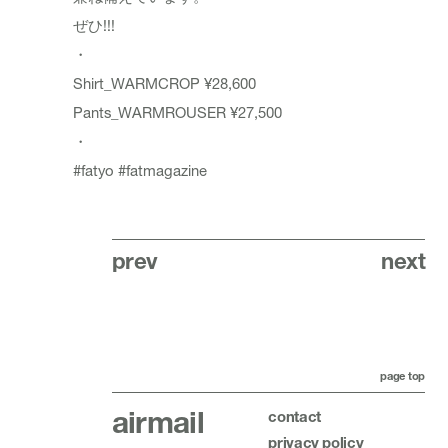
ぜひ!!!
・
Shirt_WARMCROP ¥28,600
Pants_WARMROUSER ¥27,500
・
#fatyo
#fatmagazine
prev
next
page top
airmail
contact
privacy policy