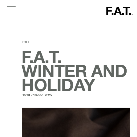
F@T
F.A.T.
WINTER AND
HOLIDAY
15:01 / 10 dec. 2025