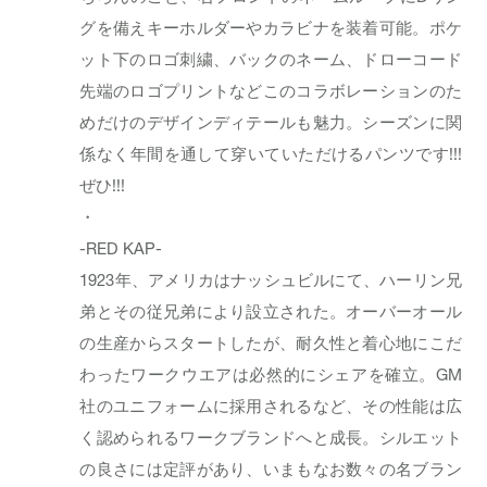
グを備えキーホルダーやカラビナを装着可能。ポケ
ット下のロゴ刺繍、バックのネーム、ドローコード
先端のロゴプリントなどこのコラボレーションのた
めだけのデザインディテールも魅力。シーズンに関
係なく年間を通して穿いていただけるパンツです!!!
ぜひ!!!
・
-RED KAP-
1923年、アメリカはナッシュビルにて、ハーリン兄
弟とその従兄弟により設立された。オーバーオール
の生産からスタートしたが、耐久性と着心地にこだ
わったワークウエアは必然的にシェアを確立。GM
社のユニフォームに採用されるなど、その性能は広
く認められるワークブランドへと成長。シルエット
の良さには定評があり、いまもなお数々の名ブラン