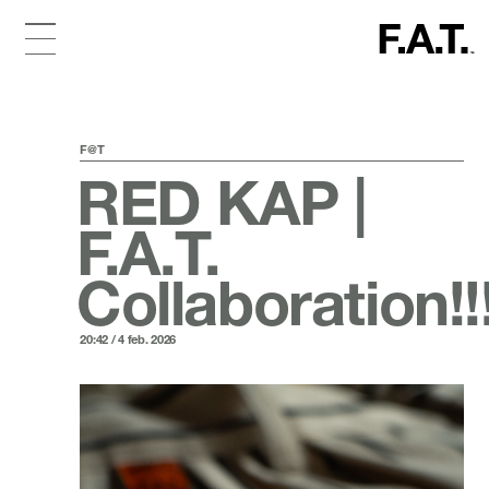
F@T
RED KAP |
F.A.T.
Collaboration!!
20:42 / 4 feb. 2026