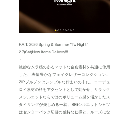
F.A.T. 2026 Spring & Summer “TwiNight”
2.7(Sat)New Items Delivery!!!
・
絶妙なムラ感のあるマットな合皮素材を共通に使用
した、表情豊かなフェイクレザーコレクション。
ZIPブルゾンはシンプルな佇まいの中に、コーデュ
ロイ素材の衿をアクセントとして効かせ、リラック
スシルエットならではのボリューム感を活かしたス
タイリングが楽しめる一着。BIGシルエットシャツ
はセンターバック切替の独特な仕様と、ルーズにな