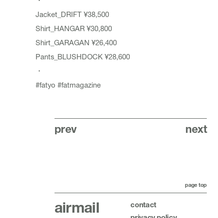
・
Jacket_DRIFT ¥38,500
Shirt_HANGAR ¥30,800
Shirt_GARAGAN ¥26,400
Pants_BLUSHDOCK ¥28,600
・
#fatyo
#fatmagazine
prev
next
page top
airmail
contact
privacy policy