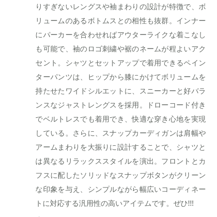
りすぎないレングスや袖まわりの設計が特徴で、ボ
リュームのあるボトムスとの相性も抜群。インナー
にパーカーを合わせればアウターライクな着こなし
も可能で、袖のロゴ刺繍や裾のネームが程よいアク
セント。シャツとセットアップで着用できるペイン
ターパンツは、ヒップから膝にかけてボリュームを
持たせたワイドシルエットに、スニーカーと好バラ
ンスなジャストレングスを採用。ドローコード付き
でベルトレスでも着用でき、快適な穿き心地を実現
している。さらに、スナップカーディガンは肩幅や
アームまわりを大振りに設計することで、シャツと
は異なるリラックススタイルを演出。フロントとカ
フスに配したソリッドなスナップボタンがクリーン
な印象を与え、シンプルながら幅広いコーディネー
トに対応する汎用性の高いアイテムです。ぜひ!!!