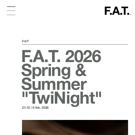
F@T
F.A.T. 2026
Spring &
Summer
"TwiNight"
21:12 / 6 feb. 2026