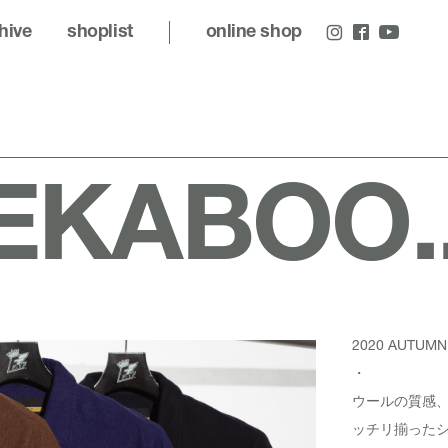
hive
shoplist
online shop
EKABOO..
2020 AUTUMN
・
ウールの質感、
ッチリ揃った