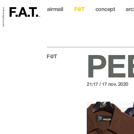
airmail
F@T
concept
arc
© FAT all rights reserved.
PE
F@T
21:17 / 17 nov. 2020