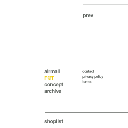
prev
airmail
contact
privacy policy
F@T
terms
concept
archive
shoplist