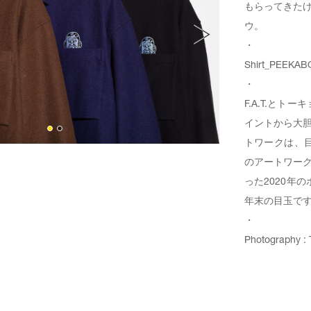
もらってきた
ウ。
・
Shirt_
PEEKAB
・
F.A.T.と
イントから大胆な
トワークは、目
のアートワーク
った2020年の
年末の目玉です
・
Photography : 