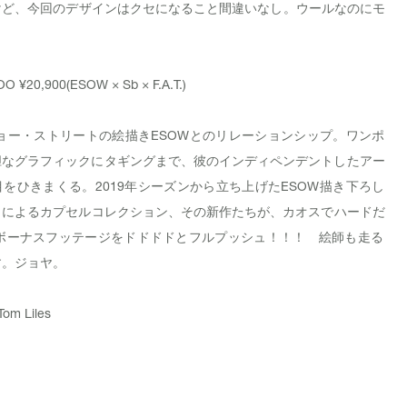
けど、今回のデザインはクセになること間違いなし。ウールなのにモ
OO
¥20,900(ESOW × Sb × F.A.T.)
トーキョー・ストリートの絵描きESOWとのリレーションシップ。ワンポ
グラフィックにタギングまで、彼のインディペンデントしたアー
をひきまくる。2019年シーズンから立ち上げたESOW描き下ろし
によるカプセルコレクション、その新作たちが、カオスでハードだ
ボーナスフッテージをドドドドとフルプッシュ！！！ 絵師も走る
。ジョヤ。
Tom Liles