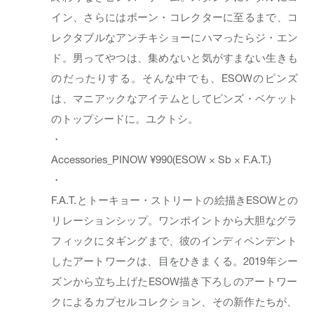
イン、さらにはボーン・コレクターに至るまで、コ
レクタブルなアンチキショーにハマったらジ・エン
ド。男ってやつは、集めないと気がすまない生きも
のだったりする。そんな中でも、ESOWのピンズ
は、マニアックなアイテムとしてピンズ・ベケット
のトップシードに。ユクトシ。
・
Accessories_
PINOW
¥990(ESOW × Sb × F.A.T.)
・
F.A.T.とトーキョー・ストリートの絵描きESOWとの
リレーションシップ。ワンポイントから大胆なグラ
フィックにタギングまで、彼のインディペンデント
したアートワークは、目をひきまくる。2019年シー
ズンから立ち上げたESOW描き下ろしのアートワー
クによるカプセルコレクション、その新作たちが、