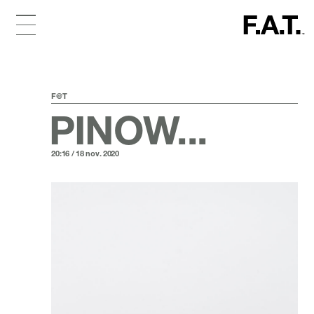
F@T
PINOW...
20:16 / 18 nov. 2020