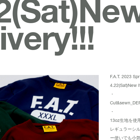
2(Sat)Ne
ivery!!!
F.A.T. 2023 S
4.22(Sat)New It
・
Cut&sewn_
DE
・
13oz生地を
レギュラーシ
ー使いでも小