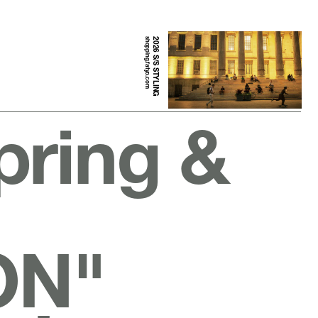
shopping.fatyo.com
2026 S/S STYLING
pring &
ON"