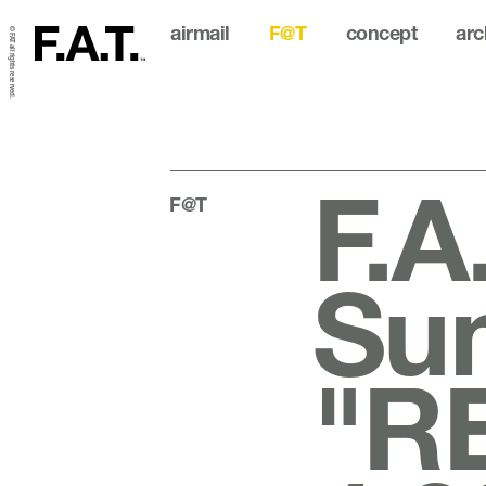
airmail
F@T
concept
arc
© FAT all rights reserved.
F.A
F@T
Su
"R