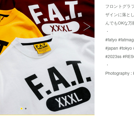
フロントグラフ
ザインに落と
んでもOKな万
・
#fatyo
#fatmag
#japan
#tokyo
#2023ss
#RES
・
Photography : 