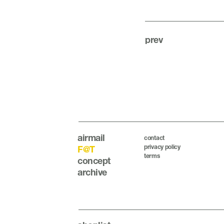
prev
airmail
contact
privacy policy
F@T
terms
concept
archive