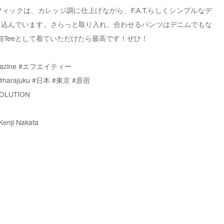
ィックは、カレッジ調に仕上げながら、F.A.T.らしくシンプルなデ
し込んでいます。さらっと取り入れ、合わせるパンツはデニムでもな
能Teeとして着ていただけたら最高です！ぜひ！
azine
#エフエイティー
#harajuku
#日本
#東京
#原宿
OLUTION
Kenji Nakata