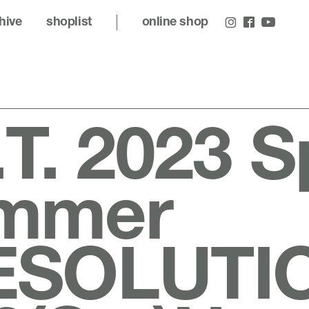
hive
shoplist
online shop
.T. 2023 S
mmer
ESOLUTI