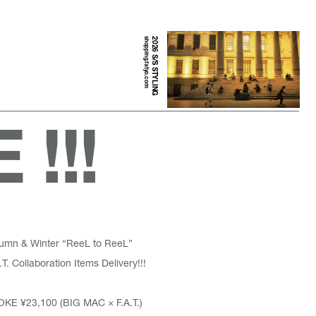
shopping.fatyo.com
2026 S/S STYLING
!!!
tumn & Winter “ReeL to ReeL”
. Collaboration Items Delivery!!!
OKE
¥23,100 (BIG MAC × F.A.T.)