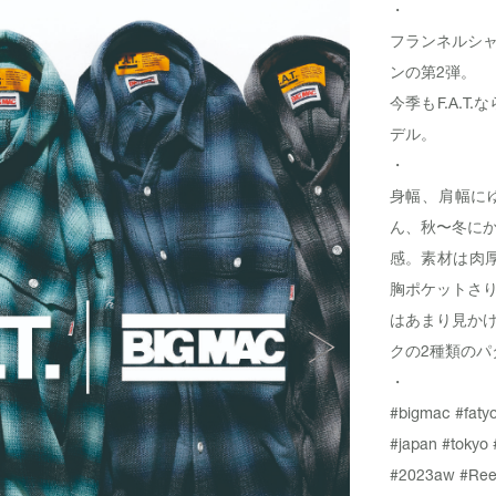
・
フランネルシャ
ンの第2弾。
今季もF.A.
デル。
・
身幅、肩幅に
ん、秋〜冬に
感。素材は肉厚
胸ポケットさ
はあまり見か
クの2種類のパ
・
#bigmac
#faty
#japan
#tokyo
#2023aw
#Ree