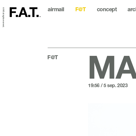
airmail
F@T
concept
arc
© FAT all rights reserved.
MA
F@T
19:56 / 5 sep. 2023