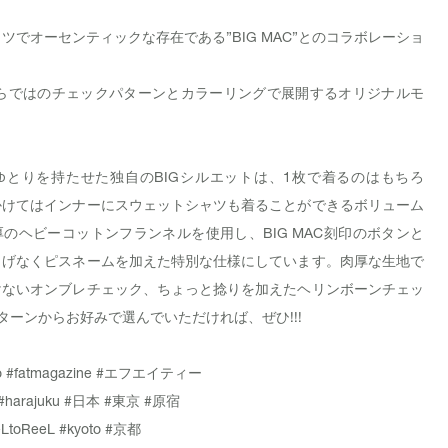
ツでオーセンティックな存在である”BIG MAC”とのコラボレーショ
T.ならではのチェックパターンとカラーリングで展開するオリジナルモ
ゆとりを持たせた独自のBIGシルエットは、1枚で着るのはもちろ
かけてはインナーにスウェットシャツも着ることができるボリューム
のヘビーコットンフランネルを使用し、BIG MAC刻印のボタンと
りげなくピスネームを加えた特別な仕様にしています。肉厚な生地で
けないオンブレチェック、ちょっと捻りを加えたヘリンボーンチェッ
ターンからお好みで選んでいただければ、ぜひ!!!
o
#fatmagazine
#エフエイティー
#harajuku
#日本
#東京
#原宿
LtoReeL
#kyoto
#京都