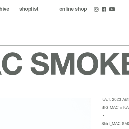
hive
shoplist
online shop
C SMOKE 
F.A.T. 2023 Au
BIG MAC × F.A.T
・
Shirt_
MAC SM